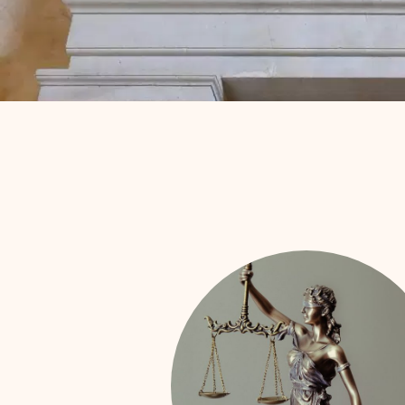
Res
D