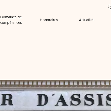
Domaines de
Honoraires
Actualités
compétences
it de la famille &
es successions
roit commercial