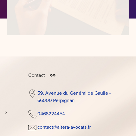
Contact
59, Avenue du Général de Gaulle -
66000 Perpignan
0468224454
cessions
contact@altera-avocats.fr