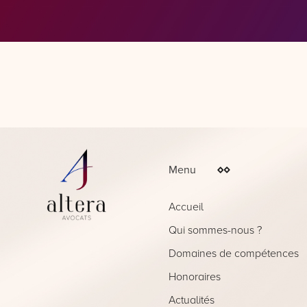
Menu
Accueil
Qui sommes-nous ?
Domaines de compétences
Droit de la famille & des suc
Honoraires
Droit commercial
Actualités